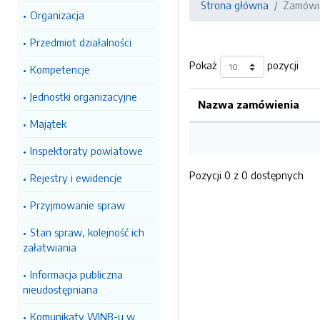
Strona główna
Zamówie
Organizacja
Przedmiot działalności
Pokaż
pozycji
Kompetencje
Jednostki organizacyjne
Nazwa zamówienia
Majątek
Inspektoraty powiatowe
Pozycji 0 z 0 dostępnych
Rejestry i ewidencje
Przyjmowanie spraw
Stan spraw, kolejność ich
załatwiania
Informacja publiczna
nieudostępniana
Komunikaty WINB-u w