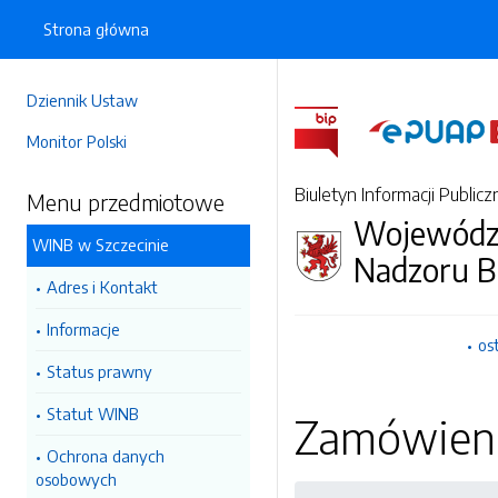
Strona główna
Dziennik Ustaw
Monitor Polski
Biuletyn Informacji Publicz
Menu przedmiotowe
Wojewódzk
WINB w Szczecinie
Nadzoru 
Adres i Kontakt
Informacje
os
Status prawny
Statut WINB
Zamówienia
Ochrona danych
osobowych