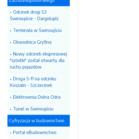
Zachodniopomorskiego
Odcinek drogi S3
Świnoujście - Dargobądz
Terminala w Świnoujściu
Obwodnica Gryfina
Nowy odcinek ekspresowej
"szóstki" został otwarty dla
ruchu pojazdów
Droga S-11 na odcinku
Koszalin - Szczecinek
Elektrownia Dolna Odra
Tunel w Świnoujściu
Cyfryzacja w budownictwie
Portal eBudownictwo