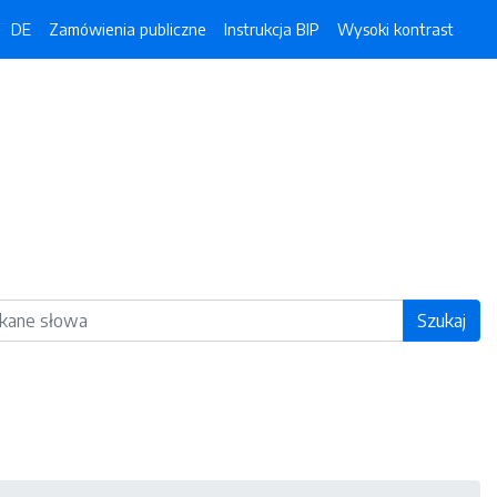
DE
Zamówienia publiczne
Instrukcja BIP
Wysoki kontrast
ka
Szukaj