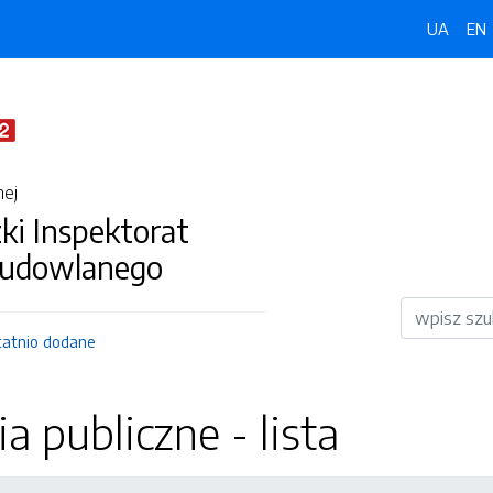
UA
EN
nej
i Inspektorat
Budowlanego
Wyszukiwar
tatnio dodane
 publiczne - lista