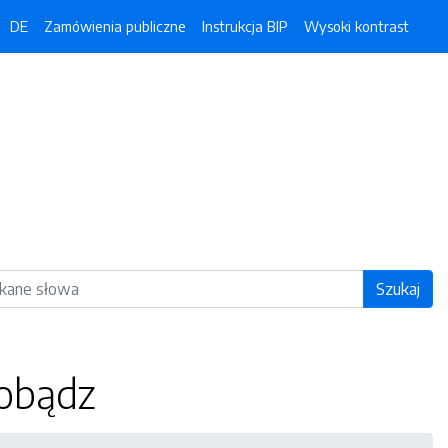
DE
Zamówienia publiczne
Instrukcja BIP
Wysoki kontrast
ka
Szukaj
gobądz