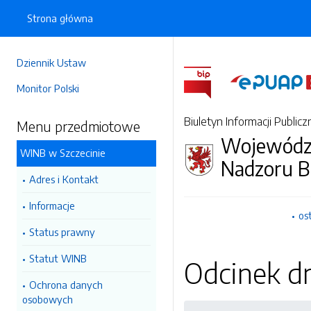
Strona główna
Dziennik Ustaw
Monitor Polski
Biuletyn Informacji Publicz
Menu przedmiotowe
Wojewódzk
WINB w Szczecinie
Nadzoru 
Adres i Kontakt
Informacje
os
Status prawny
Statut WINB
Odcinek dr
Ochrona danych
osobowych