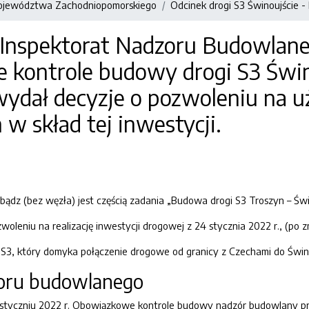
ojewództwa Zachodniopomorskiego
Odcinek drogi S3 Świnoujście 
Inspektorat Nadzoru Budowlaneg
kontrole budowy drogi S3 Świn
wydał decyzje o pozwoleniu na 
w skład tej inwestycji.
bądz (bez węzła) jest częścią zadania „Budowa drogi S3 Troszyn – Św
leniu na realizację inwestycji drogowej z 24 stycznia 2022 r., (po zm
sy S3, który domyka połączenie drogowe od granicy z Czechami do Świno
zoru budowlanego
 styczniu 2022 r. Obowiązkowe kontrole budowy nadzór budowlany prz