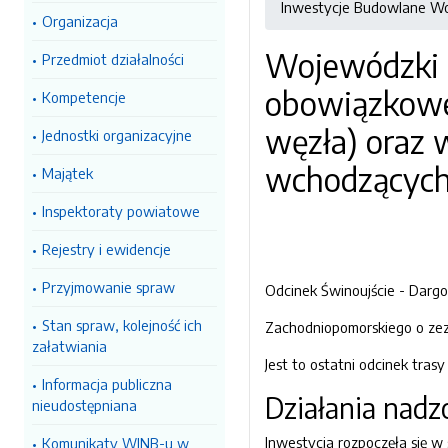
Inwestycje Budowlane W
Organizacja
Wojewódzki 
Przedmiot działalności
obowiązkowe 
Kompetencje
węzła)
oraz 
Jednostki organizacyjne
wchodzących 
Majątek
Inspektoraty powiatowe
Rejestry i ewidencje
Przyjmowanie spraw
Odcinek Świnoujście - Dargo
Stan spraw, kolejność ich
Zachodniopomorskiego o zezwo
załatwiania
Jest to ostatni odcinek tra
Informacja publiczna
Działania nad
nieudostępniana
Inwestycja rozpoczęła się w
Komunikaty WINB-u w