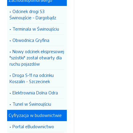
Zachodniopomorskiego
Odcinek drogi S3
Świnoujście - Dargobądz
Terminala w Świnoujściu
Obwodnica Gryfina
Nowy odcinek ekspresowej
"szóstki" został otwarty dla
ruchu pojazdów
Droga S-11 na odcinku
Koszalin - Szczecinek
Elektrownia Dolna Odra
Tunel w Świnoujściu
Cyfryzacja w budownictwie
Portal eBudownictwo