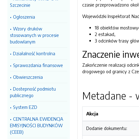
czasie przeprowadzono około
Szczecinie
Wojewódzki Inspektorat Nad
Ogłoszenia
18 obiektów mostowy
Wzory druków
2 estakad,
stosowanych w procesie
3 odcinków trasy głów
budowlanym
Znaczenie inwe
Działalność kontrolna
Zakończenie realizacji odcin
Sprawozdania finansowe
drogowego od granicy z Cze
Obwieszczenia
Dostepność podmiotu
Metadane - w
publicznego
System EZD
Akcja
CENTRALNA EWIDENCJA
EMISYJNOŚCI BUDYNKÓW
Dodanie dokumentu:
(CEEB)