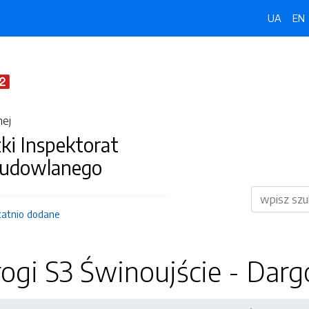
UA
EN
nej
i Inspektorat
Budowlanego
Wyszukiwar
tatnio dodane
ogi S3 Świnoujście - Dar