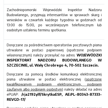
Zachodniopomorski Wojewódzki Inspektor Nadzoru
Budowlanego, przyjmują interesantów w sprawach skarg i
wniosków w czwartek każdego tygodnia w godzinach od
13:00 do 15:00, po wcześniejszym telefonicznym lub
osobistym ustaleniu terminu spotkania.
Doręczane za pośrednictwem operatorów pocztowych pisma
utrwalone w postaci papierowej (opatrzone podpisem
własnoręcznym) należy przesyłać na adres:
WOJEWÓDZKI
INSPEKTORAT NADZORU BUDOWLANEGO W
SZCZECINIE, ul. Wały Chrobrego 4, 70-502 Szczecin.
Doręczane za pomocą środków komunikacji elektronicznej
pisma utrwalone w postaci elektronicznej (
opatrzone
kwalifikowanym podpisem elektronicznym, podpisem
zaufanym albo podpisem osobistym
) należy składać na adres
ePUAP:
/rja2192ylf/SkrytkaESP, AE:PL-80343-87333-
REVGD-17/