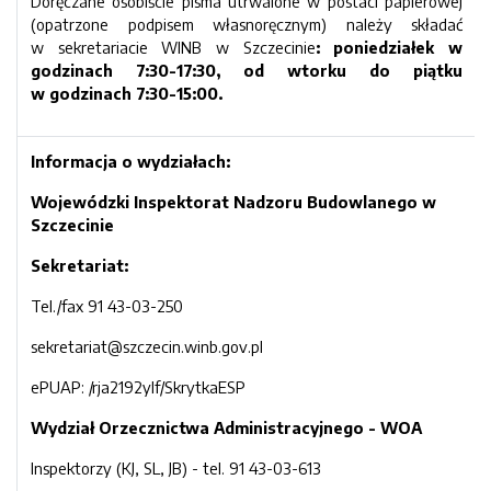
Doręczane osobiście pisma utrwalone w postaci papierowej
(opatrzone podpisem własnoręcznym) należy składać
w sekretariacie WINB w Szczecinie
: poniedziałek w
godzinach 7:30-17:30, od wtorku do piątku
w godzinach 7:30-15:00.
Informacja o wydziałach:
Wojewódzki Inspektorat Nadzoru Budowlanego w
Szczecinie
Sekretariat:
Tel./fax 91 43-03-250
sekretariat@szczecin.winb.gov.pl
ePUAP: /rja2192ylf/SkrytkaESP
Wydział Orzecznictwa Administracyjnego - WOA
Inspektorzy (KJ, SL, JB) - tel. 91 43-03-613